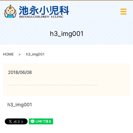
メ
h3_img001
HOME
h3_img001
2018/06/08
h3_img001